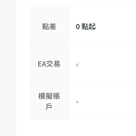
點差
0 點起
EA交易
√
模擬賬
×
戶