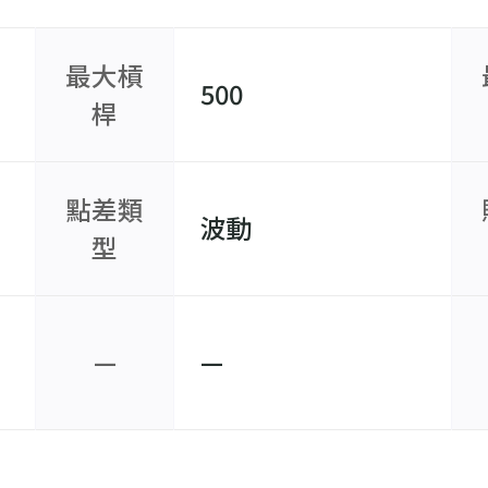
最大槓
500
桿
點差類
波動
型
—
—