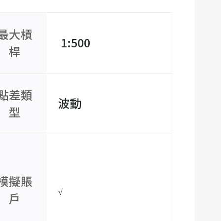
最大槓
 1:500
桿
點差類
波動
型
模擬賬
√
戶