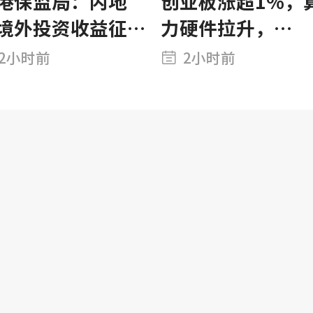
港保监局：内地
创业板涨超1%，
境外投资收益征
力硬件拉升，
要求一直存在 市
CPO、PCB大涨
2小时前
2小时前
无需过度解读
新药反弹，恒科指
跌近1%，AI大模
双雄再度爆发