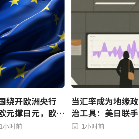
自AI基建
国绕开欧洲央行
当汇率成为地缘政
欧元撑日元，欧
治工具：美日联手
人感到“遭背
“武器化”日元，
1小时前
1小时前
”
市场被迫重写定价