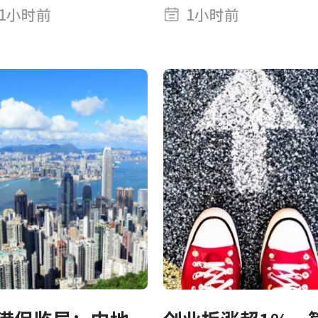
性空头回补或已
速《清晰法案》投
1小时前
1小时前
动
票定乾坤