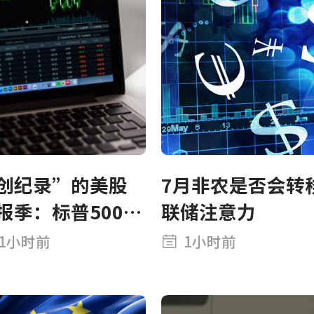
创纪录”的美股
7月非农是否会转
报季：标普500成
联储注意力
股EPS增长
1小时前
1小时前
5%，但其中一半
自投资收益，1/3