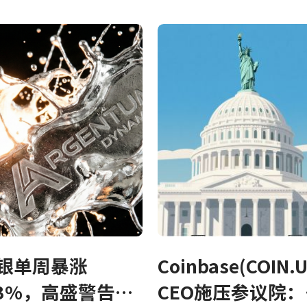
公式
银单周暴涨
Coinbase(COIN.U
.3%，高盛警告系
CEO施压参议院：