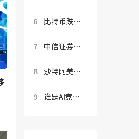
资产”
“重
益！
辑变了：云厂进
战
置”
城
入收租时代，基
略
6
比特币跌逾
完
堡
础设施产业链承
价
50%却未见‘恐
成，
投
压
值
慌踩踏’？机构
7
中信证券：
或
资
正
化加速正改写加
4000美元大概率
迎
折
在
密熊市逻辑”
是本轮底部区域
8
沙特阿美Q2
来
价
浮
预计年内黄金价
移
净利暴增33%，
数
接
现
格将回到上行通
CEO警告：海峡
月
盘
9
谁是AI竞赛
道
封锁引发“历史
来
160
大赢家？黄仁勋
最大石油供应冲
最
亿
点名马斯克：他
击”，每周流失
佳
美
有三大优势
1亿桶供应
上
元