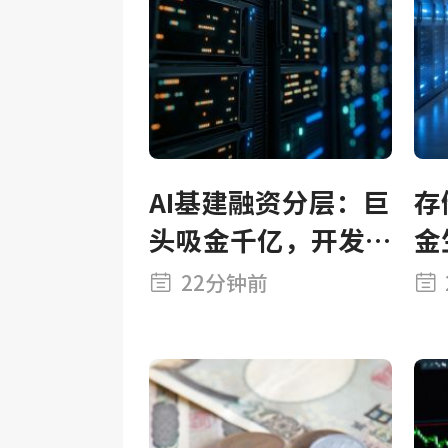
AI基建融资分层：巨
存
头吸金千亿，开发
金
商转向私贷
力
22分钟前
信
清
升