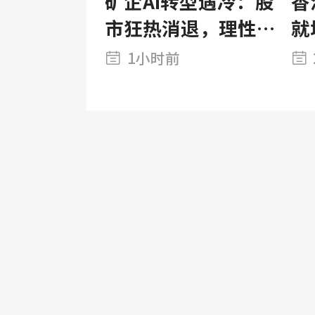
矿企AI转型遇冷：股
香
市狂热消退，理性
就
评估回归
税
1小时前
场