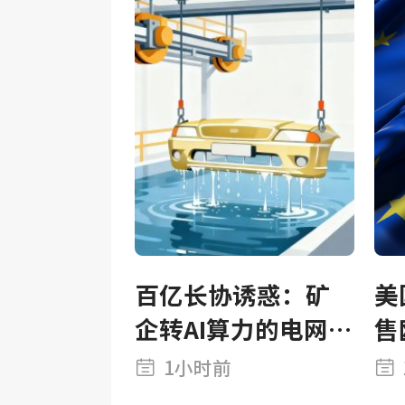
来
百亿长协诱惑：矿
美
企转AI算力的电网生
售
死局
洲
1小时前
叛