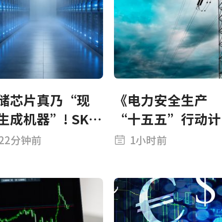
储芯片真乃“现
《电力安全生产
生成机器”! SK海
“十五五”行动计
士280亿美元扫货
划》：加强“人工
22分钟前
1小时前
用债市场 去杠杆
智能+”安全治理
算砸出“股债齐
”良机