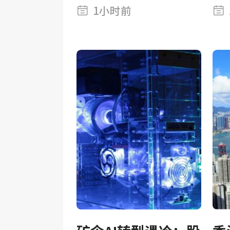
基点报2.61%
统
1小时前
启