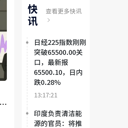
快
涨
AI
查看更多快讯
窗
股
讯
口
票
旗
日经225指数刚刚
舰
突破65500.00关
基
口，最新报
金7
65500.10，日内
月
跌0.28%
跳
13:17:21
涨
近
印度负责清洁能
6%
源的官员：将推