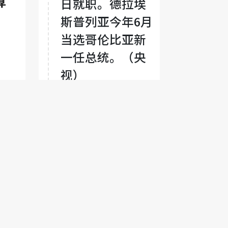
算
日就职。德拉埃
斯普列亚今年6月
，创
当选哥伦比亚新
一任总统。（央
视）
型
13:10:44
据国际文传电讯
社：俄罗斯国防
部表示，俄罗斯
军队在黑海击中
三艘载有乌克兰
军事货物的船