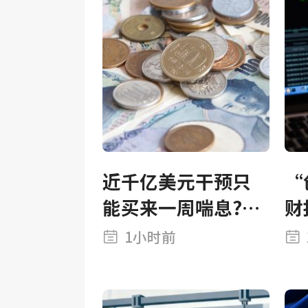
近千亿美元干预只
“
能买来一周喘息?美
财
日联手干预成果缩
分
1小时前
水近半 日元再逼
4
160关口
来