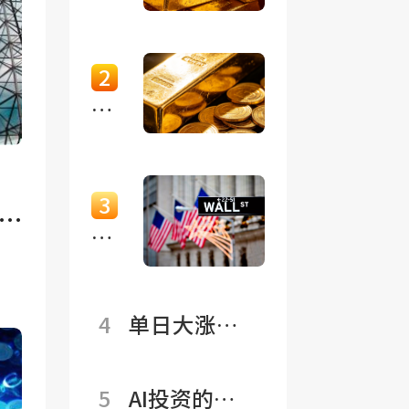
日
元
2
崩
突
跌
破
到
4200
美
美
3
联
元
“带
储
阻
血
失
力
筹
语，
4
单日大涨
位！
码”
黄
4%！黄金是隔
黄
变
金
夜市场“最亮的
金
收
5
AI投资的逻
的