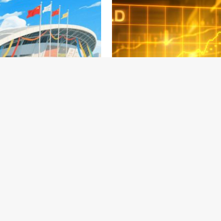
美在馬來西亞吉
“人人都預期”的
坡舉行經貿磋商
黃金崩盤發生了 
在人人都等着抄
2025-10-27
2025-10-26
底？