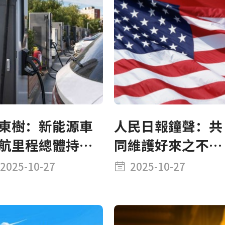
東樹：新能源車
人民日報鐘聲：共
航里程總體持續
同維護好來之不易
長 免稅車型技術
的中美經貿磋商成
2025-10-27
2025-10-27
升較平穩
果