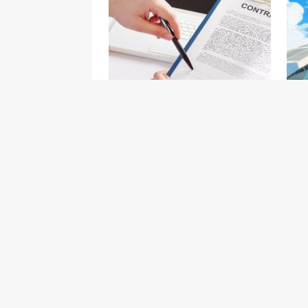
李成鋼：中美就穩
中
妥解決多項重要經
隆
貿議題形成初步共
2025-10-27
識