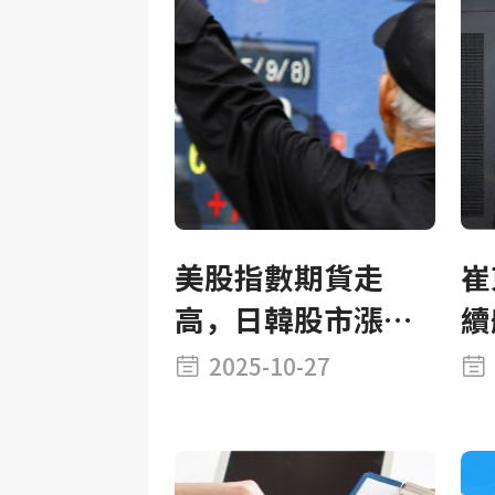
美股指數期貨走
崔
高，日韓股市漲超
續
2%均創新高，銅、
增
2025-10-27
大豆上漲，黃金下
提
挫1%