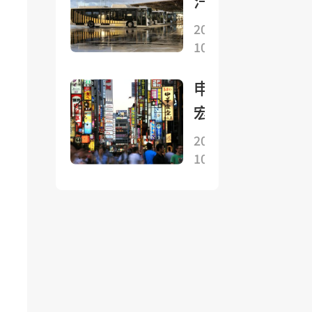
汽車
盤發
行
流通
2025-
生了
經
10-26
協
現在
貿
會：9
人人
申萬
磋
月全
都等
宏
商
國客
着抄
源：
2025-
車銷
底？
10-26
早苗
量(批
經濟
發)爲
學與
5.58
安倍
萬輛
經濟
同比
學有
增長
何異