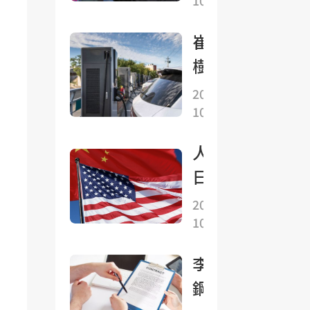
10-27
走
高，
崔東
日韓
樹：
股市
新能
2025-
漲超
10-27
源車
2%
續航
均創
人民
里程
新
日報
總體
高，
鐘
2025-
持續
銅、
10-27
聲：
增長
大豆
共同
免稅
李成
上
維護
車型
鋼：
漲，
好來
技術