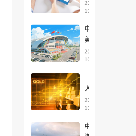
中美
黃金
2025-
之不
提升
10-27
就穩
下挫
易的
較平
妥解
1%
中美
中
穩
決多
經貿
美
項重
磋商
在
2025-
要經
成果
10-27
馬
貿議
來
題形
“人
西
成初
人都
亞
步共
預
2025-
吉
識
10-26
期”
隆
的黃
坡
中國
金崩
舉