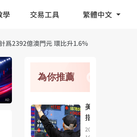
教學
交易工具
繁體中文
2392億澳門元 環比升1.6%
為你推薦
美股
指數
期貨
2025-