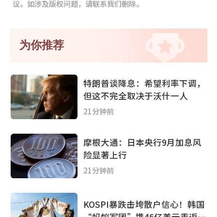
议。如涉及版权问题，请联系我们删除。
为你推荐
特朗普谈降息：希望利率下调，
但这不完全取决于沃什一人
21分钟前
摩根大通：日本央行9月加息风
险显著上行
21分钟前
KOSPI暴跌击垮散户信心！韩国
“蚂蚁军团”携46亿美元重返美