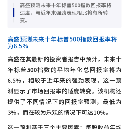
高盛预测未来十年标普500指数回报率将
适度，与近年来强劲表现相比将有所转
变。
高盛预测未来十年标普500指数回报率将
为6.5%
高盛在其最新的投资者报告中预计，未来十
年标普500指数的平均年化总回报率将为
6.5%，相较于近年来的强劲表现，这一预
测显示了市场回报率的适度转变。该机构还
提供了不同情况下的回报率预测，最低为
3%，而在较为乐观的情况下可达10%。
这一预测基于三个主要因素：每股收益年均