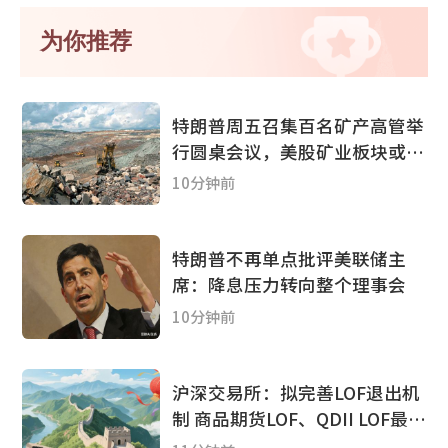
为你推荐
特朗普周五召集百名矿产高管举
行圆桌会议，美股矿业板块或迎
政策利好
10分钟前
特朗普不再单点批评美联储主
席：降息压力转向整个理事会
10分钟前
沪深交易所：拟完善LOF退出机
制 商品期货LOF、QDII LOF最晚
2027年底终止上市