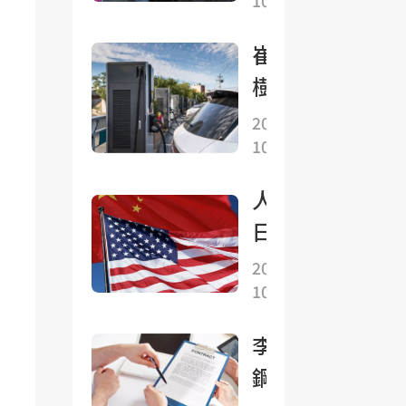
10-27
走
高，
崔東
日韓
樹：
股市
新能
2025-
漲超
10-27
源車
2%
續航
均創
人民
里程
新
日報
總體
高，
鐘
2025-
持續
銅、
10-27
聲：
增長
大豆
共同
免稅
李成
上
維護
車型
鋼：
漲，
好來
技術