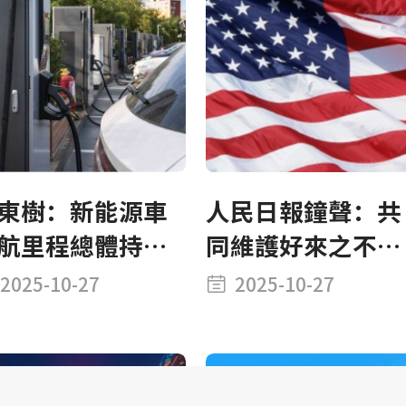
東樹：新能源車
人民日報鐘聲：共
航里程總體持續
同維護好來之不易
長 免稅車型技術
的中美經貿磋商成
2025-10-27
2025-10-27
升較平穩
果