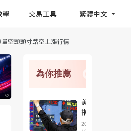
教學
交易工具
繁體中文
巨量空頭頭寸踏空上漲行情
為你推薦
美股
指數
期貨
2025-