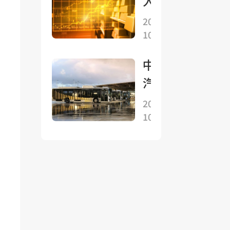
人都
亞
2392
預
2025-
吉
億澳
10-26
期”
隆
門元
的黃
坡
中國
環比
金崩
舉
汽車
升
盤發
行
流通
1.6%
2025-
生了
經
10-26
協
現在
貿
會：9
人人
磋
月全
都等
商
國客
着抄
車銷
底？
量(批
發)爲