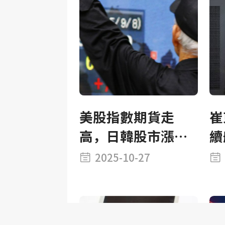
美股指數期貨走
崔
高，日韓股市漲超
續
2%均創新高，銅、
增
2025-10-27
大豆上漲，黃金下
提
挫1%