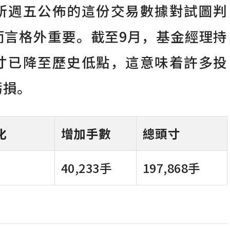
所週五公佈的這份交易數據對試圖判
而言格外重要。截至9月，基金經理持
寸已降至歷史低點，這意味着許多投
虧損。
化
增加手數
總頭寸
40,233手
197,868手