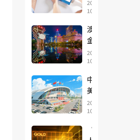
中美
黃金
2025-
之不
提升
10-27
就穩
下挫
易的
較平
妥解
1%
中美
澳門
穩
決多
經貿
金管
項重
磋商
局：
2025-
要經
成果
10-27
9月
貿議
底外
題形
中
匯儲
成初
美
備資
步共
在
2025-
產總
識
10-27
馬
額初
來
步統
“人
西
計爲