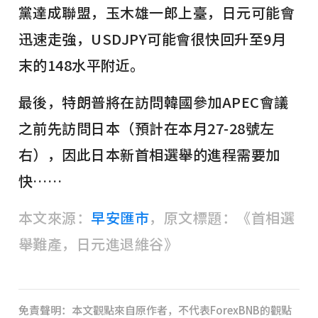
黨達成聯盟，玉木雄一郎上臺，日元可能會
迅速走強，USDJPY可能會很快回升至9月
末的148水平附近。
最後，特朗普將在訪問韓國參加APEC會議
之前先訪問日本（預計在本月27-28號左
右），因此日本新首相選舉的進程需要加
快……
本文來源：
早安匯市
，原文標題：《首相選
舉難產，日元進退維谷》
免責聲明：本文觀點來自原作者，不代表ForexBNB的觀點