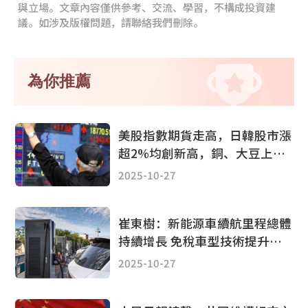
與立場。文章內容僅供參考、交流、學習，不構成投資建
議。如涉及版權問題，請聯絡我們刪除。
為你推薦
美股指數期貨走高，日韓股市漲
超2%均創新高，銅、大豆上
漲，黃金下挫1%
2025-10-27
崔東樹：新能源車續航里程總體
持續增長 免稅車型技術提升較
平穩
2025-10-27