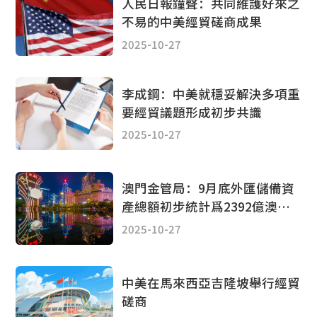
人民日報鐘聲：共同維護好來之
不易的中美經貿磋商成果
2025-10-27
李成鋼：中美就穩妥解決多項重
要經貿議題形成初步共識
2025-10-27
澳門金管局：9月底外匯儲備資
產總額初步統計爲2392億澳門
元 環比升1.6%
2025-10-27
中美在馬來西亞吉隆坡舉行經貿
磋商