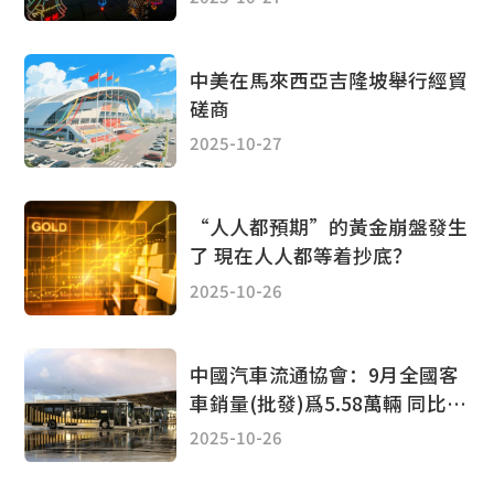
中美在馬來西亞吉隆坡舉行經貿
磋商
2025-10-27
“人人都預期”的黃金崩盤發生
了 現在人人都等着抄底？
2025-10-26
中國汽車流通協會：9月全國客
車銷量(批發)爲5.58萬輛 同比增
長33.7%
2025-10-26