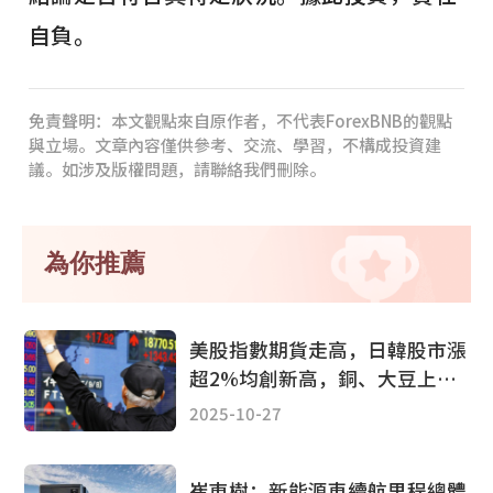
自負。
免責聲明：本文觀點來自原作者，不代表ForexBNB的觀點
與立場。文章內容僅供參考、交流、學習，不構成投資建
議。如涉及版權問題，請聯絡我們刪除。
為你推薦
美股指數期貨走高，日韓股市漲
超2%均創新高，銅、大豆上
漲，黃金下挫1%
2025-10-27
崔東樹：新能源車續航里程總體