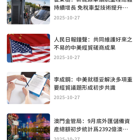
持續增長 免稅車型技術提升較
平穩
2025-10-27
人民日報鐘聲：共同維護好來之
不易的中美經貿磋商成果
2025-10-27
李成鋼：中美就穩妥解決多項重
要經貿議題形成初步共識
2025-10-27
澳門金管局：9月底外匯儲備資
產總額初步統計爲2392億澳門
元 環比升1.6%
2025-10-27