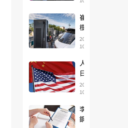
10-27
走
高，
崔東
日韓
樹：
股市
新能
2025-
漲超
10-27
源車
2%
續航
均創
人民
里程
新
日報
總體
高，
鐘
2025-
持續
銅、
10-27
聲：
增長
大豆
共同
免稅
李成
上
維護
車型
鋼：
漲，
好來
技術