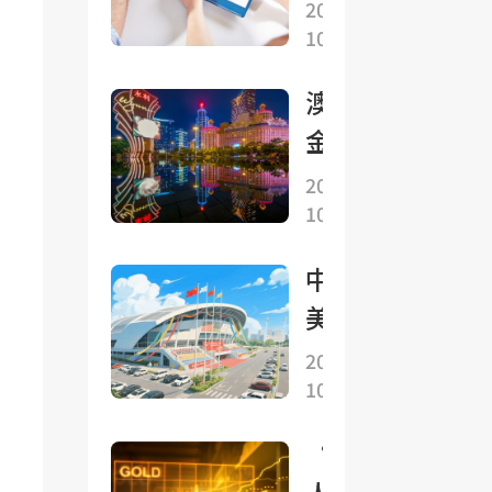
中美
黃金
2025-
之不
提升
10-27
就穩
下挫
易的
較平
妥解
1%
中美
澳門
穩
決多
經貿
金管
項重
磋商
局：
2025-
要經
成果
10-27
9月
貿議
底外
題形
中
匯儲
成初
美
備資
步共
在
2025-
產總
識
10-27
馬
額初
來
步統
“人
西
計爲