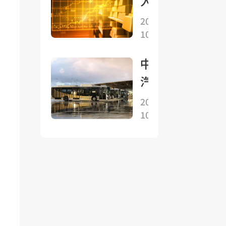
人都
亞
2392
預
2025-
吉
億澳
10-26
期”
隆
門元
的黃
坡
中國
環比
金崩
舉
汽車
升
盤發
行
流通
1.6%
2025-
生了
經
10-26
協
現在
貿
會：9
人人
磋
月全
都等
商
國客
着抄
車銷
底？
量(批
發)爲