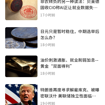
非农转负的另一种读法：贝莱德
固收CIO称AI正让就业数据失效
加息“已无意义”
17小时前
日元只是暂时稳住，中期选举后
怎么办？
18小时前
油价刺激通胀、就业削弱加息--
黄金“双面得利”
18小时前
特朗普再度寻求解雇库克、被曝
密联沃什 美联储独立性面临新
考验
19小时前