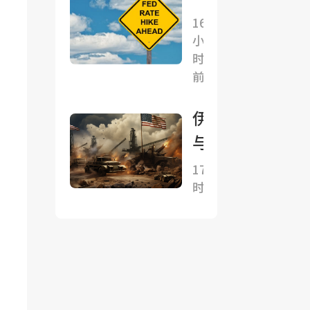
被曝
利”
非
16
密联
小
农
沃什
时
降
美联
前
温
储独
难
伊朗
立性
解
与阿
面临
政
曼已
17小
新考
策
时前
明确
验
分
协议
歧
总体
通
框
胀
架，
连