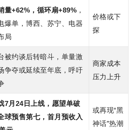
量+62%，循环扇+89%
，
价格或下
电爆单，博西、苏宁、电器
探
布局
台被约谈后转暗斗，单量激
商家成本
场争夺或延续至年底，呼吁
压力上升
争
戏7月24日上线，愿望单破
或再现“黑
全球预售第七，首月
预
收入
神话”热潮