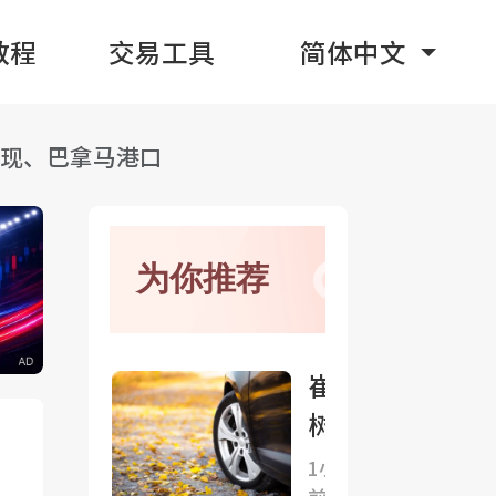
教程
交易工具
简体中文
套现、巴拿马港口
为你推荐
崔东
树：
今年
1小时