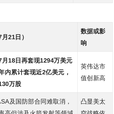
数据或影
7月21日）
响
7月18日再套现1294万美元
英伟达市
年内累计套现近2亿美元，
值创新高
130万股
ASA及国防部合同
难取消
，
凸显美太
率高
但涉及火箭发射等领域
空战略依