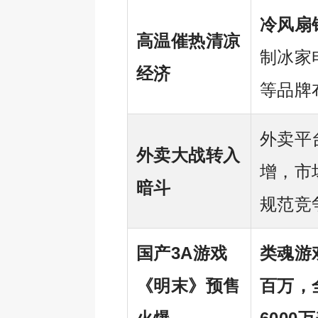
冷风扇销
高温催热清凉
制冰家
经济
等品牌
外卖平
外卖大战转入
增，市
暗斗
规范竞
国产3A游戏
类魂游
《明末》预售
百万，