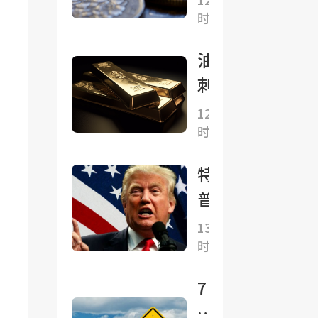
怎么
德固
时前
稳
看?
收
住，
CIO
油价
中期
称AI
刺激
选举
正让
通
12小
后怎
就业
时前
胀、
么
数据
就业
办？
特朗
失效
削弱
普再
加息
加
度寻
“已
13小
息--
时前
求解
无意
黄金
雇库
义”
“双
7
克、
面得
月