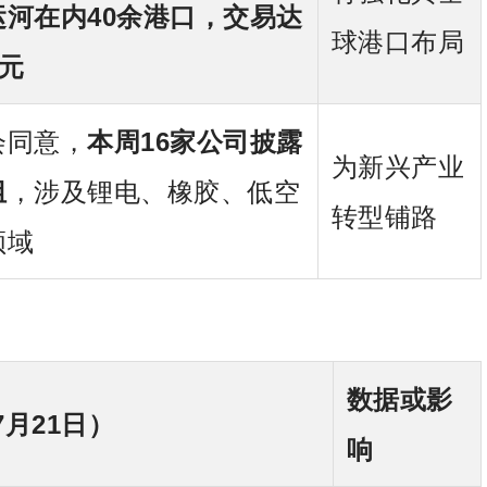
运河在内40余港口，交易达
球港口布局
美元
会同意，
本周16家公司披露
为新兴产业
组
，涉及锂电、橡胶、低空
转型铺路
领域
数据或影
7月21日）
响