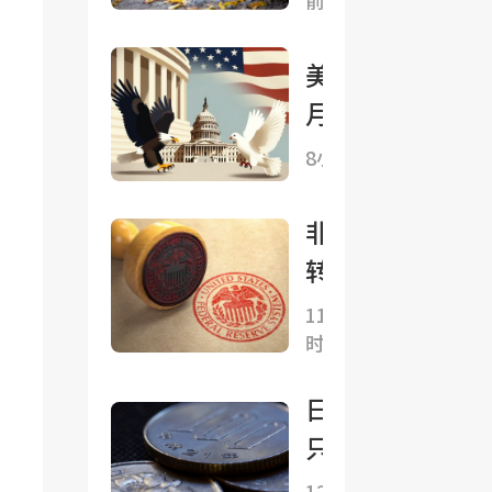
前
1-6
月世
美国7
界新
月非农
能源
数据
汽车
8小时前
“扑朔
销量
迷
非农
1122
离”：
转负
万台
就业
的另
中国
11小
减、失
时前
一种
占比
业降，
读
达
日元
华尔街
法：
62%
只是
分析师
贝莱
暂时
12小