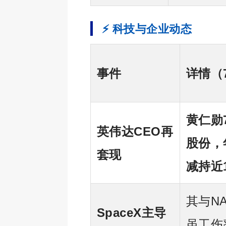
⚡ 科技与企业动态
事件
详情（
黄仁勋
英伟达CEO再
股份，
套现
减持近
其与N
SpaceX主导
虽工伤