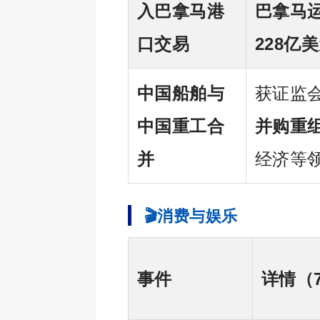
入巴拿马港
巴拿马
口交易
228亿
中国船舶与
获证监
中国重工合
并购重
并
经济等
🎬消费与娱乐
事件
详情（