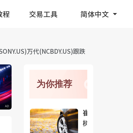
教程
交易工具
简体中文
.US)万代(NCBDY.US)跟跌
为你推荐
崔东
树：