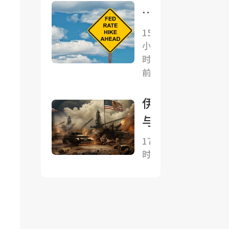
克、
面得
月
被曝
利”
非
15
密联
小
农
沃什
时
降
美联
前
温
储独
难
伊朗
立性
解
与阿
面临
政
曼已
17小
新考
策
时前
明确
验
分
协议
歧
总体
通
框
胀
架，