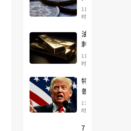
分析师
贝莱
暂时
11小
怎么
德固
时前
稳
看?
收
住，
CIO
油价
中期
称AI
刺激
选举
正让
通
11小
后怎
就业
时前
胀、
么
数据
就业
办？
特朗
失效
削弱
普再
加息
加
度寻
“已
13小
息--
时前
求解
无意
黄金
雇库
义”
“双
7