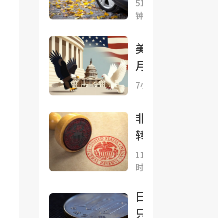
今年
51分
钟前
1-6
月世
美国7
界新
月非农
能源
数据
汽车
7小时前
“扑朔
销量
迷
非农
1122
离”：
转负
万台
就业
的另
中国
11小
减、失
时前
一种
占比
业降，
读
达
日元
华尔街
法：
62%
只是