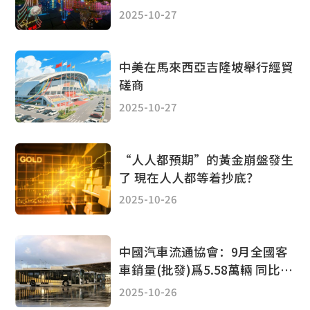
元 環比升1.6%
2025-10-27
中美在馬來西亞吉隆坡舉行經貿
磋商
2025-10-27
“人人都預期”的黃金崩盤發生
了 現在人人都等着抄底？
2025-10-26
中國汽車流通協會：9月全國客
車銷量(批發)爲5.58萬輛 同比增
長33.7%
2025-10-26