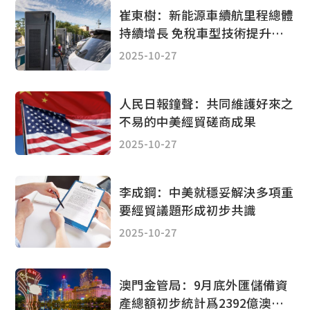
崔東樹：新能源車續航里程總體
持續增長 免稅車型技術提升較
平穩
2025-10-27
人民日報鐘聲：共同維護好來之
不易的中美經貿磋商成果
2025-10-27
李成鋼：中美就穩妥解決多項重
要經貿議題形成初步共識
2025-10-27
澳門金管局：9月底外匯儲備資
產總額初步統計爲2392億澳門