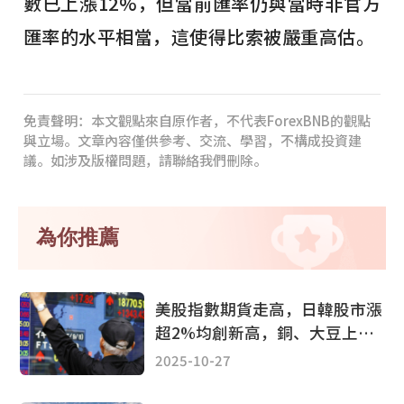
數已上漲12%，但當前匯率仍與當時非官方
匯率的水平相當，這使得比索被嚴重高估。
免責聲明：本文觀點來自原作者，不代表ForexBNB的觀點
與立場。文章內容僅供參考、交流、學習，不構成投資建
議。如涉及版權問題，請聯絡我們刪除。
為你推薦
美股指數期貨走高，日韓股市漲
超2%均創新高，銅、大豆上
漲，黃金下挫1%
2025-10-27