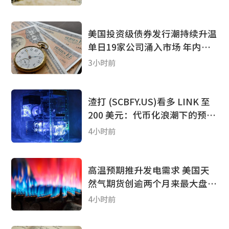
吨
美国投资级债券发行潮持续升温
单日19家公司涌入市场 年内发
行规模已达1.4万亿美元
3小时前
渣打 (SCBFY.US)看多 LINK 至
200 美元：代币化浪潮下的预言
机机遇
4小时前
高温预期推升发电需求 美国天
然气期货创逾两个月来最大盘中
涨幅
4小时前