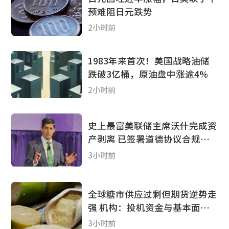
预难阻日元跌势
2小时前
1983年来首次！美国战略油储
跌破3亿桶，原油盘中涨逾4%
2小时前
史上最富美联储主席沃什完成资
产剥离 已签署道德协议合规证
明
3小时前
全球糖市供应过剩但期货逆势走
强 机构：投机资金与基本面出
现背离 未来贸易盈余或达250万
3小时前