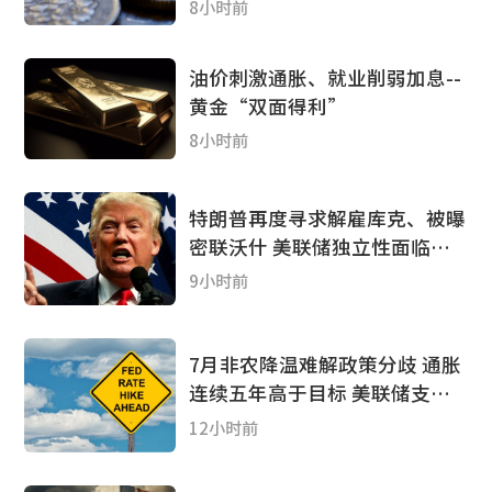
8小时前
油价刺激通胀、就业削弱加息--
黄金“双面得利”
8小时前
特朗普再度寻求解雇库克、被曝
密联沃什 美联储独立性面临新
考验
9小时前
7月非农降温难解政策分歧 通胀
连续五年高于目标 美联储支持
加息阵营扩大
12小时前