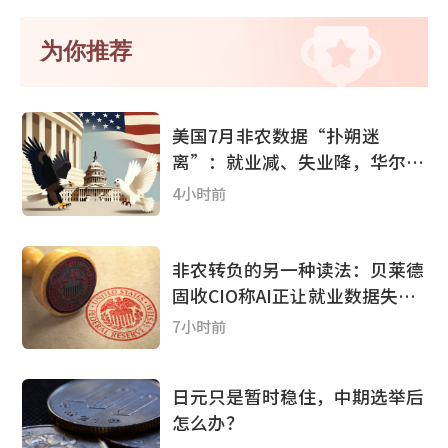
为你推荐
美国7月非农数据“扑朔迷
离”：就业减、失业降，华尔街
分析师怎么看?
4小时前
非农转负的另一种读法：贝莱德
固收CIO称AI正让就业数据失效
加息“已无意义”
7小时前
日元只是暂时稳住，中期选举后
怎么办？