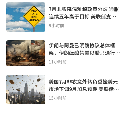
7月非农降温难解政策分歧 通胀
连续五年高于目标 美联储支持
加息阵营扩大
9小时前
伊朗与阿曼已明确协议总体框
架，伊朗酝酿禁美以船只通行，
特朗普却说谈判“取得进展”
11小时前
美国7月非农意外转负重挫美元
市场下调9月加息预期 美联储或
继续按兵不动
15小时前