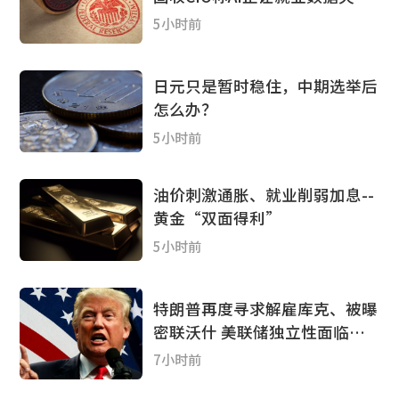
加息“已无意义”
5小时前
日元只是暂时稳住，中期选举后
怎么办？
5小时前
油价刺激通胀、就业削弱加息--
黄金“双面得利”
5小时前
特朗普再度寻求解雇库克、被曝
密联沃什 美联储独立性面临新
考验
7小时前