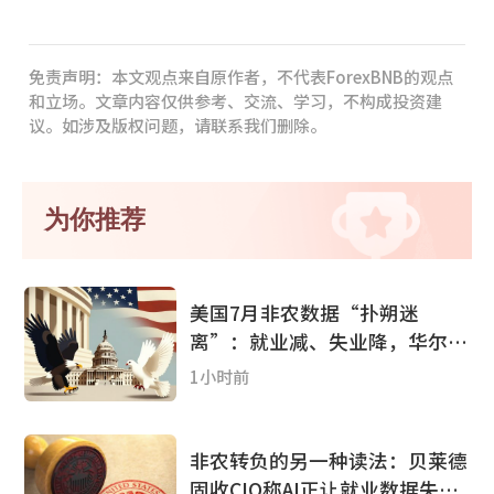
免责声明：本文观点来自原作者，不代表ForexBNB的观点
和立场。文章内容仅供参考、交流、学习，不构成投资建
议。如涉及版权问题，请联系我们删除。
为你推荐
美国7月非农数据“扑朔迷
离”：就业减、失业降，华尔街
分析师怎么看?
1小时前
非农转负的另一种读法：贝莱德
固收CIO称AI正让就业数据失效