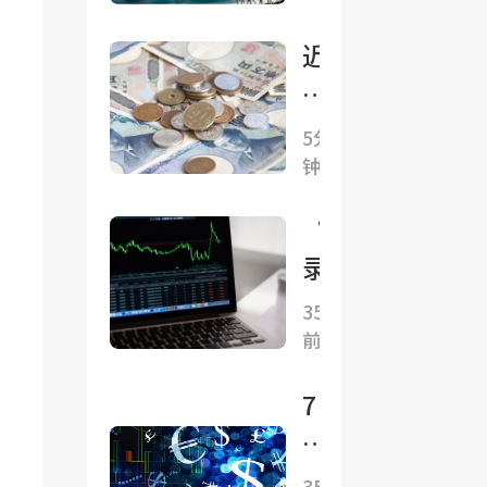
五五”
行动计
近
划》：
千
加强
亿
5分
“人工
钟前
美
智能
元
“创纪
+”安
干
录”的
全治理
预
美股财
35分钟
只
前
报季：
能
标普
买
7
500成
来
月
分股
一
非
35