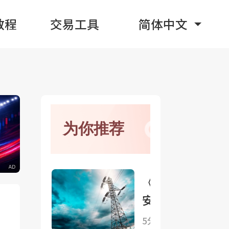
教程
交易工具
简体中文
为你推荐
《电力
安全生
产“十
5分钟前