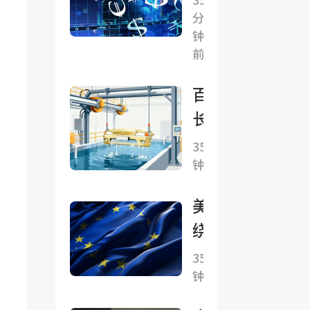
EPS增
周
分
农
长
钟
喘
是
45%，
前
息?
否
但其中
美
会
百亿
一半来
日
转
长协
自投资
联
移
诱
35分
收益，
手
联
钟前
惑：
1/3来
干
储
矿企
自AI基
美国
预
注
转AI
建
绕开
成
意
算力
欧洲
果
35分
力
的电
钟前
央行
缩
网生
售欧
水