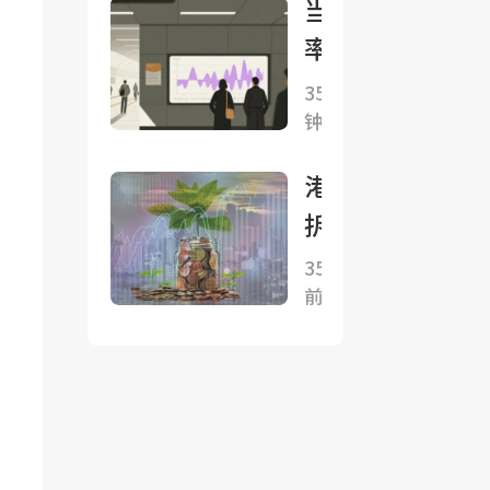
死局
当汇
元撑
近
率成
日
半
为地
35分
元，
日
钟前
缘政
欧洲
元
治工
人感
港元
再
具：
到
拆息
逼
美日
“遭
继续
160
35分钟
联手
背
前
回落
关
“武
叛”
一个
口
器
月拆
化”
息跌
日
1.375
元，