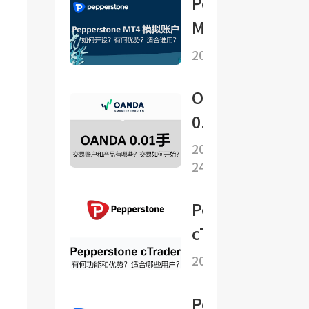
Pepperstone
条件
MT4 模拟账
户如何开设？
2025-08-15
有何优势？
OANDA
0.01手
的交易
2025-06-
24
账户和
产品有
Pepperstone
哪些？
cTrader有何
交易如
功能和优势？
2025-10-04
何开
适合哪些用
始？
Pepperstone
户？