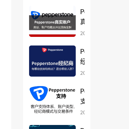
么样，如何开
Pepperstone
户？
真实账户的类
型、账户功能
2025-07-29
及开设流程全
Pepperstone
解
经纪商有哪些
优势和特点？
2025-08-16
适合哪些人
Pepperstone
群？
支持体系、账
户类型、经纪
2025-08-12
商模式与交易