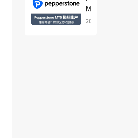
MT5 模拟账
户如何开设？
2025-09-07
有何优势和限
制？