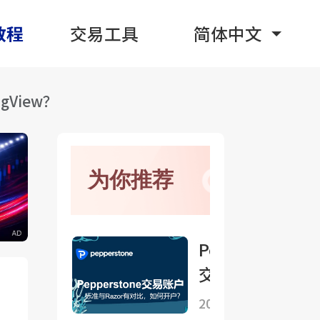
教程
交易工具
简体中文
ngView？
为你推荐
Pepperstone
交易账户：标
准与Razor怎
2025-09-25