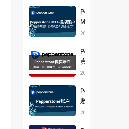
么样，如何开
Pepperstone
户？
MT4 模拟账
户如何开设？
2025-08-15
有何优势？
Pepperstone
真实账户的类
型、账户功能
2025-07-29
及开设流程全
Pepperstone
解
账户有什么特
点？有哪些类
2025-07-17
型和费用？