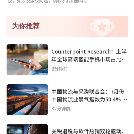
议。如涉及版权问题，请联系我们删除。
为你推荐
Counterpoint Research：上半
年全球高端智能手机市场占比创
历史新高达29%
2分钟前
中国物流与采购联合会：7月份
中国物流业景气指数为50.4% 较
上月回落0.2个百分点
32分钟前
关税退税与软件热销双轮驱动，