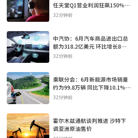
任天堂Q1营业利润狂飙150%碾
压预期，但硬件成本与销量隐忧
32分钟前
显现
中汽协：6月汽车商品进出口总
额为318.2亿美元 环比增长8%
同比增长35.5%
32分钟前
乘联分会：6月新能源市场销量
约为99.8万辆 同比下降10.1%
环比上涨9.4%
32分钟前
霍尔木兹通航谈判推进 沙特下
调亚洲原油售价