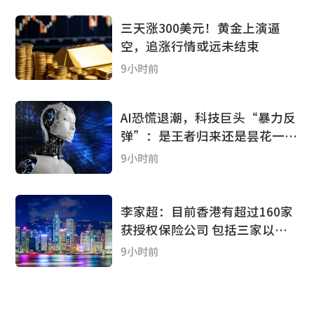
三天涨300美元！黄金上演逼
空，追涨行情或远未结束
9小时前
AI恐慌退潮，科技巨头“暴力反
弹”：是王者归来还是昙花一
现？
9小时前
李家超：目前香港有超过160家
获授权保险公司 包括三家以香
港为集团监管基地的国际保险集
9小时前
团