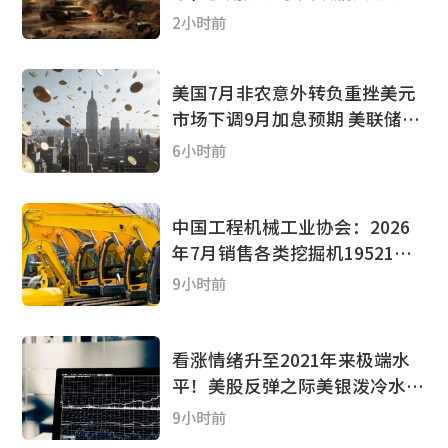
特朗普却说谈判“取得进展”
2小时前
美国7月非农意外转负重挫美元
市场下调9月加息预期 美联储或
继续按兵不动
6小时前
中国工程机械工业协会：2026
年7月销售各类挖掘机19521台
同比增长13.9%
9小时前
看涨情绪升至2021年来极端水
平！美股反弹之际美银泼冷水：
投资者应降低风险资产敞口
9小时前