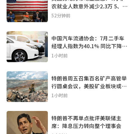
农就业人数意外减少2.3万 5、6
月数据遭大幅下修 美联储加息
52分钟前
预期降温
中国汽车流通协会：7月二手车
经理人指数为40.1% 同比下降
1.6个百分点
1小时前
特朗普周五召集百名矿产高管举
行圆桌会议，美股矿业板块或迎
政策利好
1小时前
特朗普不再单点批评美联储主
席：降息压力转向整个理事会