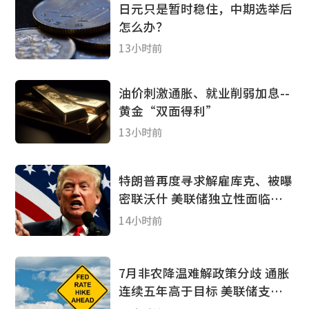
日元只是暂时稳住，中期选举后
怎么办？
13小时前
油价刺激通胀、就业削弱加息--
黄金“双面得利”
13小时前
特朗普再度寻求解雇库克、被曝
密联沃什 美联储独立性面临新
考验
14小时前
7月非农降温难解政策分歧 通胀
连续五年高于目标 美联储支持
加息阵营扩大