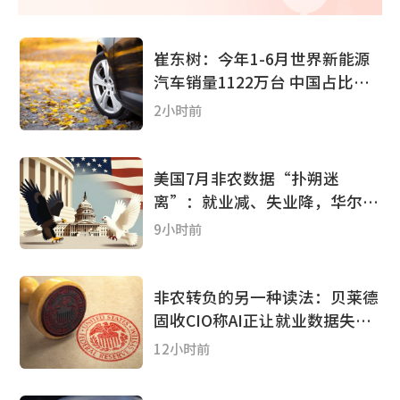
崔东树：今年1-6月世界新能源
汽车销量1122万台 中国占比达
62%
2小时前
美国7月非农数据“扑朔迷
离”：就业减、失业降，华尔街
分析师怎么看?
9小时前
非农转负的另一种读法：贝莱德
固收CIO称AI正让就业数据失效
加息“已无意义”
12小时前