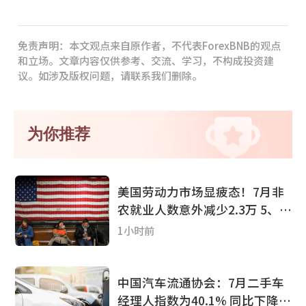
免责声明：本文观点来自原作者，不代表ForexBNB的观点
和立场。文章内容仅供参考、交流、学习，不构成投资建
议。如涉及版权问题，请联系我们删除。
为你推荐
美国劳动力市场显疲态！7月非
农就业人数意外减少2.3万 5、6
月数据遭大幅下修 美联储加息
1小时前
预期降温
中国汽车流通协会：7月二手车
经理人指数为40.1% 同比下降