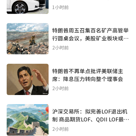
1.6个百分点
1小时前
特朗普周五召集百名矿产高管举
行圆桌会议，美股矿业板块或迎
政策利好
2小时前
特朗普不再单点批评美联储主
席：降息压力转向整个理事会
2小时前
沪深交易所：拟完善LOF退出机
制 商品期货LOF、QDII LOF最晚
2027年底终止上市
2小时前