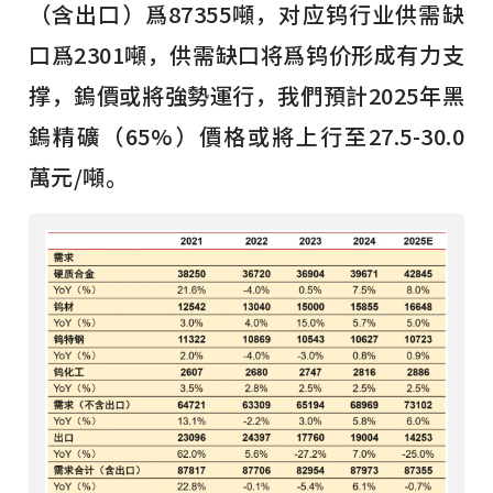
（含出口）爲87355噸，对应钨行业供需缺
口爲2301噸，供需缺口将爲钨价形成有力支
撑，鎢價或將強勢運行，我們預計2025年黑
鎢精礦（65%）價格或將上行至27.5-30.0
萬元/噸。