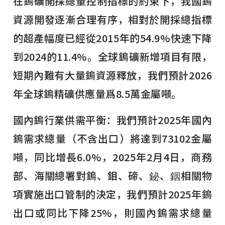
在鎢礦開採總量控制指標的約束下，我國鎢
資源開發逐漸合理有序，相對於開採總指標
的超產幅度已經從2015年的54.9%快速下降
到2024的11.4%。全球鎢礦新增項目有限，
短期內難有大量鎢資源釋放，我們預計2026
年全球鎢精礦供應量爲8.5萬金屬噸。
國內鎢行業供需平衡：我們預計2025年國內
鎢需求總量（不含出口）將達到73102金屬
噸，同比增長6.0%，2025年2月4日，商務
部、海關總署對鎢、鉬、碲、鉍、銦相關物
項實施出口管制的決定，我們預計2025年鎢
出口或同比下降25%，則國內鎢需求總量