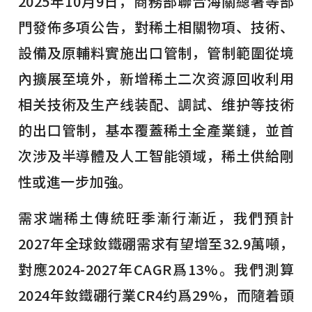
2025年10月9日，商務部聯合海關總署等部
門發佈多項公告，對稀土相關物項、技術、
設備及原輔料實施出口管制，管制範圍從境
內擴展至境外，新增稀土二次资源回收利用
相关技術及生产线装配、調試、维护等技術
的出口管制，基本覆蓋稀土全產業鏈，並首
次涉及半導體及人工智能領域，稀土供給剛
性或進一步加強。
需求端稀土傳統旺季漸行漸近，我們預計
2027年全球釹鐵硼需求有望增至32.9萬噸，
對應2024-2027年CAGR爲13%。我們測算
2024年釹鐵硼行業CR4约爲29%，而隨着頭